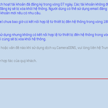
 hoạt tài khoản đã đăng ký trong vòng 07 ngày. Các tài khoản không đ
 đăng ký sẽ bị xóa khỏi hệ thống. Người dùng có thể sử dụng email đăng 
i khoản mới nếu có nhu cầu.
 chưa bao giờ có kết nối hợp lệ từ thiết bị đến hệ thống trong vòng 180
 dụng nhưng không có kết nối hợp lệ từ thiết bị đến hệ thống trong vò
ối cùng sẽ bị xóa khỏi hệ thống.
 hoặc vấn đề nào khi sử dụng dịch vụ CameraDDNS, vui lòng liên hệ Trun
 hợp tác của quý khách.