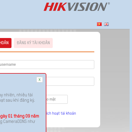
KHOẢN
ĐĂNG KÝ TÀI KHOẢN
x
y nhiên, nhiều tài
ạt sau khi đăng ký.
Quên mật khẩu?
||
Kích hoạt tài khoản
ngày 01 tháng 09 năm
động CameraDDNS như