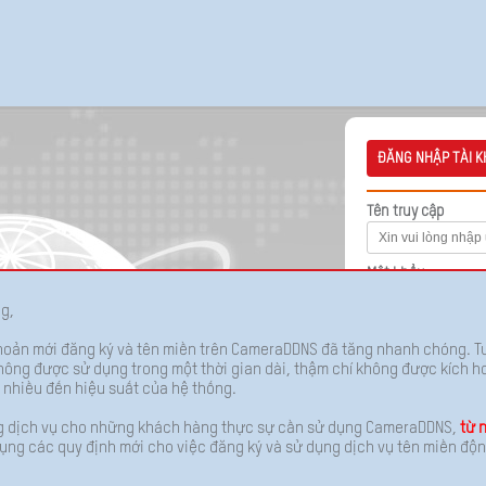
ĐĂNG NHẬP TÀI 
Tên truy cập
Mật khẩu
ng,
Mã bảo mật
khoản mới đăng ký và tên miền trên CameraDDNS đã tăng nhanh chóng. Tu
ông được sử dụng trong một thời gian dài, thậm chí không được kích ho
 nhiều đến hiệu suất của hệ thống.
g dịch vụ cho những khách hàng thực sự cần sử dụng CameraDDNS,
từ 
 dụng các quy định mới cho việc đăng ký và sử dụng dịch vụ tên miền 