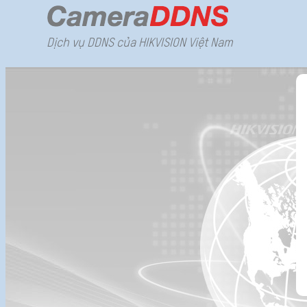
Dịch vụ DDNS của HIKVISION Việt Nam